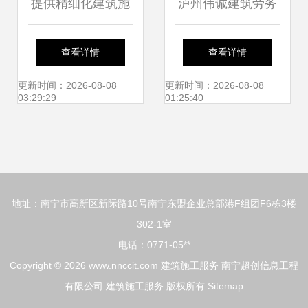
提供精细化建筑施
泸州伟诚建筑劳务
工服务，鑫建筑以
匠心筑梦，易施易
查看详情
查看详情
品质立身
工的专业建筑施工
更新时间：2026-08-08
更新时间：2026-08-08
03:29:29
01:25:40
服务商
地址：南宁市高新区新际路10号南宁东盟企业总部港F组团F6栋3楼
302-1室
电话：0771-05**
Copyright © 2026
www.nnccit.com
建筑施工服务
南宁超创信息工程
有限公司
建筑施工服务
版权所有
Sitemap