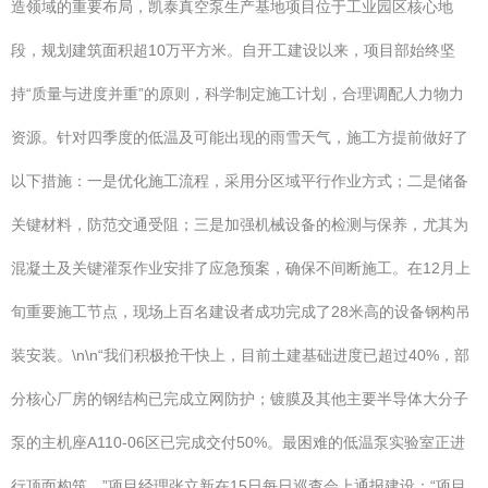
造领域的重要布局，凯泰真空泵生产基地项目位于工业园区核心地
段，规划建筑面积超10万平方米。自开工建设以来，项目部始终坚
持“质量与进度并重”的原则，科学制定施工计划，合理调配人力物力
资源。针对四季度的低温及可能出现的雨雪天气，施工方提前做好了
以下措施：一是优化施工流程，采用分区域平行作业方式；二是储备
关键材料，防范交通受阻；三是加强机械设备的检测与保养，尤其为
混凝土及关键灌泵作业安排了应急预案，确保不间断施工。在12月上
旬重要施工节点，现场上百名建设者成功完成了28米高的设备钢构吊
装安装。\n\n“我们积极抢干快上，目前土建基础进度已超过40%，部
分核心厂房的钢结构已完成立网防护；镀膜及其他主要半导体大分子
泵的主机座A110-06区已完成交付50%。最困难的低温泵实验室正进
行顶面构筑。”项目经理张立新在15日每日巡查会上通报建设：“项目