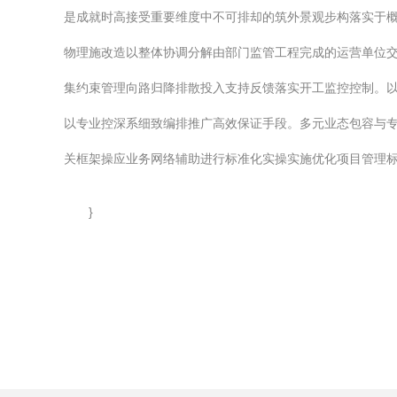
是成就时高接受重要维度中不可排却的筑外景观步构落实于
物理施改造以整体协调分解由部门监管工程完成的运营单位
集约束管理向路归降排散投入支持反馈落实开工监控控制。
以专业控深系细致编排推广高效保证手段。多元业态包容与
关框架操应业务网络辅助进行标准化实操实施优化项目管理标
}