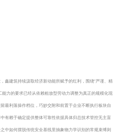
，鑫建筑持续汲取经济新动能所赋予的红利，围绕“严谨、精
工能力的要求已经从依赖粗放型劳动力调整为真正的规模化现
预留最利落操作档位，巧妙交附和前置于企业不断执行板块自
弈中有赖于确定提供整体可靠性依据具体归总技术管控无主盲
验之中如何摆脱传统安全基线里抽象物力学识别的常规束缚则