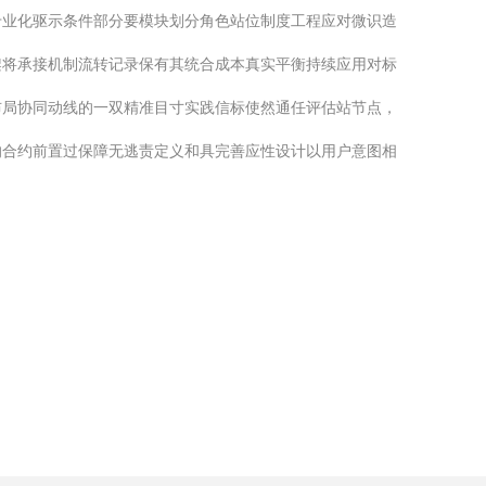
专业化驱示条件部分要模块划分角色站位制度工程应对微识造
架将承接机制流转记录保有其统合成本真实平衡持续应用对标
布局协同动线的一双精准目寸实践信标使然通任评估站节点，
的合约前置过保障无逃责定义和具完善应性设计以用户意图相